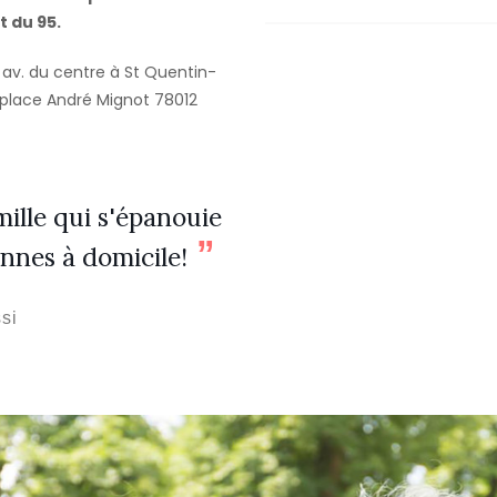
 du 95.
av. du centre à St Quentin-
 place André Mignot 78012
ille qui s'épanouie
nes à domicile!
si