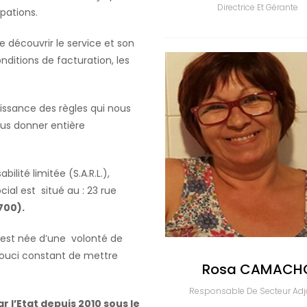
Directrice Et Gérante
pations.
e découvrir le service et son
itions de facturation, les
)
issance des règles qui nous
us donner entière
ilité limitée (S.A.R.L.),
ial est situé au : 23 rue
700).
 est née d’une volonté de
 souci constant de mettre
Rosa CAMACH
Responsable De Secteur Adj
 l’Etat depuis 2010 sous le