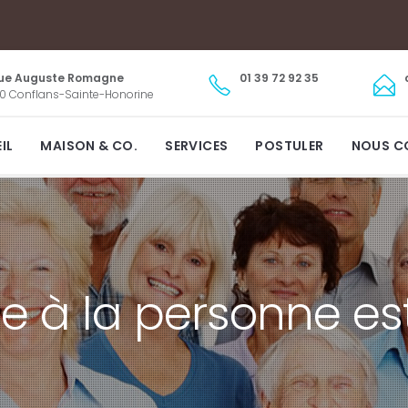
Rue Auguste Romagne
01 39 72 92 35
0 Conflans-Sainte-Honorine
IL
MAISON & CO.
SERVICES
POSTULER
NOUS C
de à la personne es