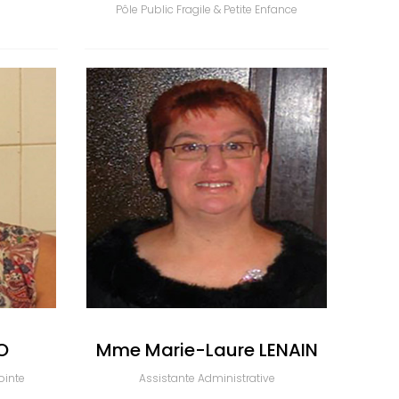
Pôle Public Fragile & Petite Enfance
O
Mme Marie-Laure LENAIN
ointe
Assistante Administrative